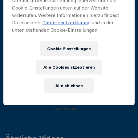
Du kannst Deine Zustimmung jederzeit über die
Cookie-Einstellungen unten auf der Website
widerrufen. Weitere Informationen hierzu findest
Du in unserer
Datenschutzerklärung
und in den
unten stehenden Cookie-Einstellungen.
Cookie-Einstellungen
Alle Cookies akzeptieren
More than a Dive
Alle ablehnen
Einblicke in die Welt des Cliff Diving
Filme & Serien
4 Staffeln · 20 Folgen
CLIFFDIVING