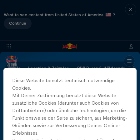
Want to see content from United States of America
?
Continue
Info
Location & Zeitplan
Cliff Diver & Wildcards
Erg
Diese Website benutzt technisch notwendige
Cookies.
Mit Deiner Zustimmung benutzt diese Website
Partner
zusätzliche Cookies (darunter auch Cookies von
Drittanbietern) oder ähnliche Technologien, um die
Funktionsweise der Seite zu sichern, aus Marketing-
Gründen sowie zur Verbesserung Deines Online-
Erlebnisses.