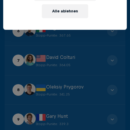
5
Stopp-Punkte
:
388.4
Alle ablehnen
Sergio Guzman
6
Stopp-Punkte
:
367.65
David Colturi
7
Stopp-Punkte
:
364.05
Oleksiy Prygorov
8
Stopp-Punkte
:
341.25
Gary Hunt
9
Stopp-Punkte
:
339.3