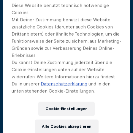
Diese Website benutzt technisch notwendige
Aidan Heslop
Cookies.
1
Stopp-Punkte
:
475.8
Mit Deiner Zustimmung benutzt diese Website
zusätzliche Cookies (darunter auch Cookies von
Drittanbietern) oder ähnliche Technologien, um die
Constantin Popovici
Funktionsweise der Seite zu sichern, aus Marketing-
2
Gründen sowie zur Verbesserung Deines Online-
Stopp-Punkte
:
438.6
Erlebnisses.
Du kannst Deine Zustimmung jederzeit über die
Cookie-Einstellungen unten auf der Website
Yolotl Martinez
3
widerrufen. Weitere Informationen hierzu findest
Stopp-Punkte
:
422.3
Du in unserer
Datenschutzerklärung
und in den
unten stehenden Cookie-Einstellungen.
James Lichtenstein
4
Cookie-Einstellungen
Stopp-Punkte
:
405
Alle Cookies akzeptieren
Carlos Gimeno