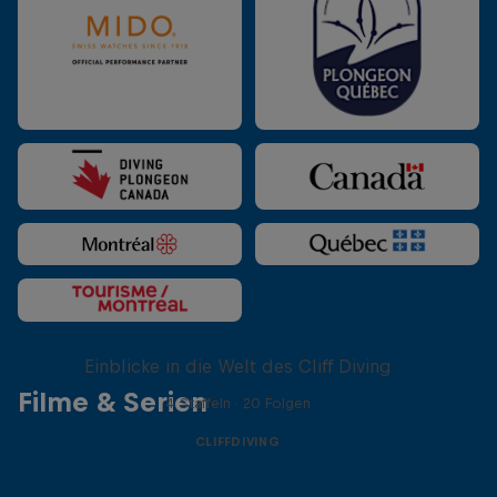
More than a Dive
Einblicke in die Welt des Cliff Diving
Filme & Serien
4 Staffeln · 20 Folgen
CLIFFDIVING