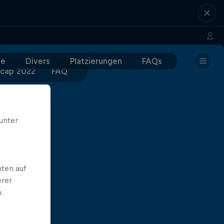
e
Divers
Platzierungen
FAQs
cap 2022
FAQ
unter
ten auf
erer
.