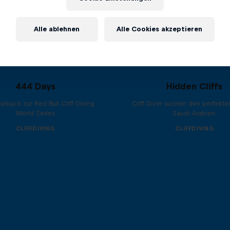
Alle ablehnen
Alle Cookies akzeptieren
444 Days
Hidden Cliffs
eback zur Red Bull Cliff Diving
Cliff Diver suchen den perfekte
World Series
Saudi-Arabien.
CLIFFDIVING
CLIFFDIVING