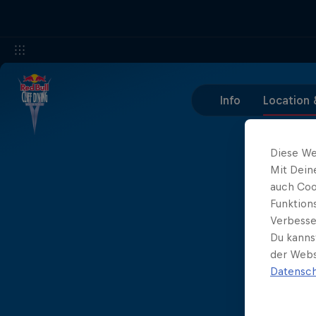
Info
Location 
Diese We
Mit Dein
auch Coo
Funktion
Verbesse
Du kanns
der Webs
Datensch