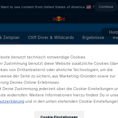
Continue
Want to see content from United States of America
?
Hom
& Zeitplan
Cliff Diver & Wildcards
Ergebnisse
Re
bsite benutzt technisch notwendige Cookies.
er Zustimmung benutzt diese Website zusätzliche Cookies (dar
kies von Drittanbietern) oder ähnliche Technologien, um die
Partner
sweise der Seite zu sichern, aus Marketing-Gründen sowie zur
rung Deines Online-Erlebnisses.
t Deine Zustimmung jederzeit über die Cookie-Einstellungen un
ite widerrufen. Weitere Informationen hierzu findest Du in uns
utzerklärung
und in den unten stehenden Cookie-Einstellungen
Cookie-Einstellungen