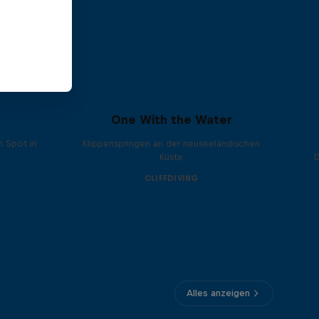
One With the Water
n Spot in
Klippenspringen an der neuseeländischen
Küste
CLIFFDIVING
Alles anzeigen