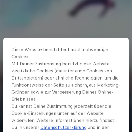
Diese Website benutzt technisch notwendige
Cookies.
Mit Deiner Zustimmung benutzt diese Website
zusätzliche Cookies (darunter auch Cookies von
Drittanbietern) oder ähnliche Technologien, um die
Funktionsweise der Seite zu sichern, aus Marketing-
1 Min
Gründen sowie zur Verbesserung Deines Online-
Red Bull District Ride - Trailer
Erlebnisses.
Der Red Bull District Ride kehrt endlich wieder zurück nach
Du kannst Deine Zustimmung jederzeit über die
Nürnberg!
Cookie-Einstellungen unten auf der Website
widerrufen. Weitere Informationen hierzu findest
Du in unserer
Datenschutzerklärung
und in den
Ansehen