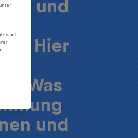
iche und
unter
e
ten auf
re. Hier
erer
.
mir
ch. Was
timmung
nnen und