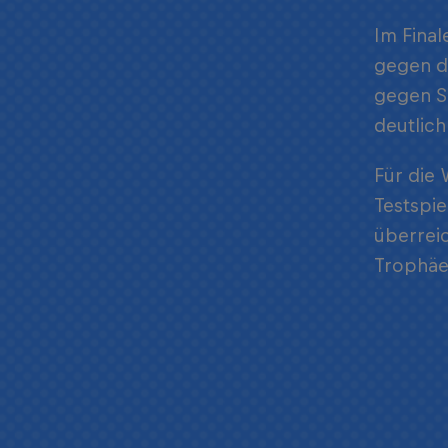
Im Final
gegen d
gegen Sü
deutlich
Für die
Testspie
überreic
Trophäe