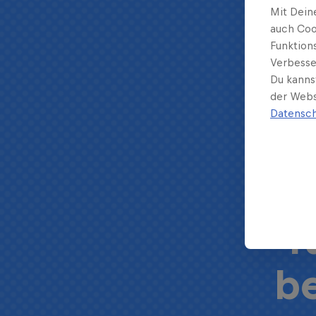
Hi
Mit Dein
auch Coo
Funktion
Verbesse
Du kanns
Bo
der Webs
Datensch
E
f
be