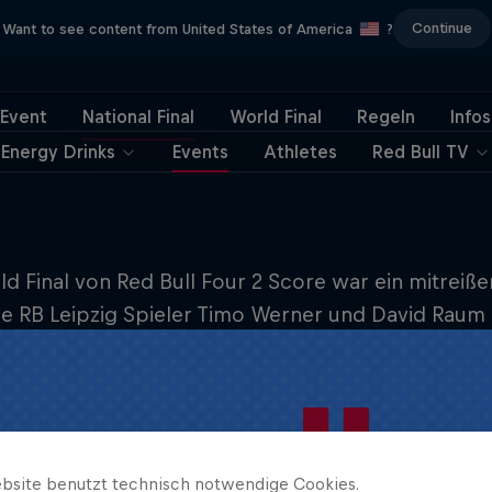
Continue
Want to see content from United States of America
?
Event
National Final
World Final
Regeln
Infos
Energy Drinks
Events
Athletes
Red Bull TV
d Final von Red Bull Four 2 Score war ein mitreiße
ie RB Leipzig Spieler Timo Werner und David Raum
bsite benutzt technisch notwendige Cookies.