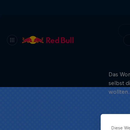
Das Worl
selbst d
wollten.
Diese We