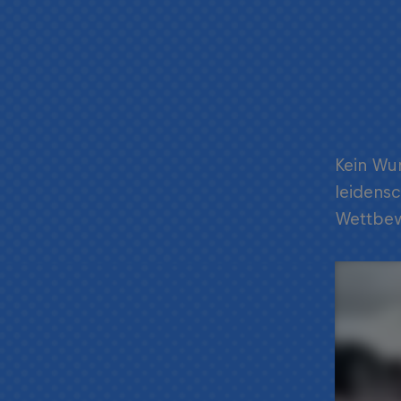
Kein Wun
leidensc
Wettbew