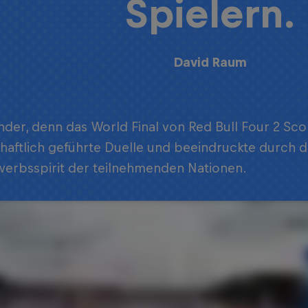
Spielern.
David Raum
der, denn das World Final von Red Bull Four 2 Sco
haftlich geführte Duelle und beeindruckte durch di
erbsspirit der teilnehmenden Nationen.