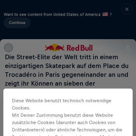
Want to see content from United States of America
?
Continue
Die Street-Elite der Welt tritt in einem
einzigartigen Skatepark auf dem Place du
Trocadéro in Paris gegeneinander an und
zeigt ihr Können an sieben der
berühmtesten Pariser Skatespots.
Diese Website benutzt technisch notwendige
Seid live dabei, wenn sich Skater:innen wie Vladik
Cookies.
Scholz, Leticia Bufoni und Gustavo Ribeiro an den
Mit Deiner Zustimmung benutzt diese Website
zusätzliche Cookies (darunter auch Cookies von
ikonischen Pariser Spots im K.O.-Modus battlen.
Drittanbietern) oder ähnliche Technologien, um die