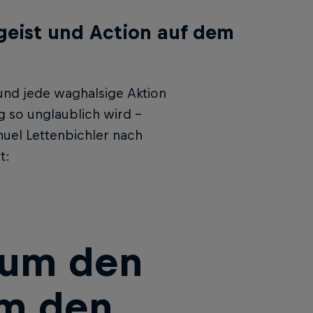
geist und Action auf dem
und jede waghalsige Aktion
g so unglaublich wird –
anuel Lettenbichler nach
t:
r um den
um den