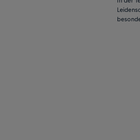
In der 
Leidensc
besonde