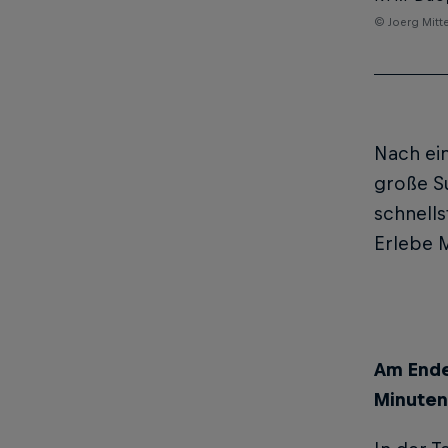
© Joerg Mitte
Nach ein
große Su
schnells
Erlebe M
Am Ende
Minuten