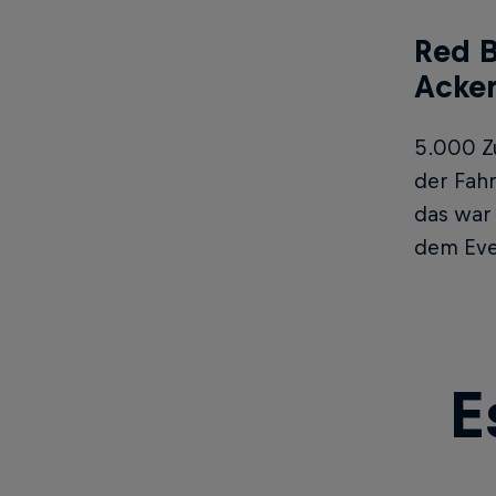
Red B
Acke
5.000 Z
der Fahr
das war 
dem Even
E