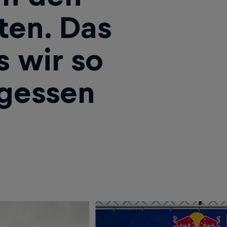
ten. Das
s wir so
rgessen