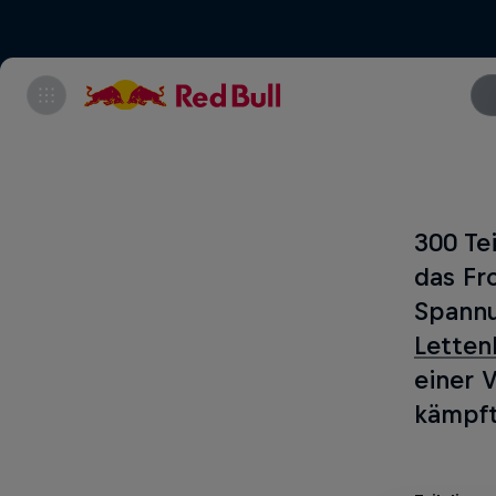
300 Te
das Fr
Spannu
Letten
einer 
kämpft