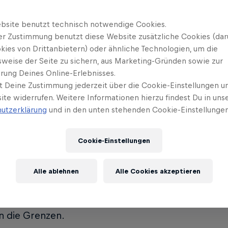
 Events
nuel Lettenbichler
Simon Längenfelder
bsite benutzt technisch notwendige Cookies.
Deutschland
Deutschland
er Zustimmung benutzt diese Website zusätzliche Cookies (dar
kies von Drittanbietern) oder ähnliche Technologien, um die
sweise der Seite zu sichern, aus Marketing-Gründen sowie zur
rung Deines Online-Erlebnisses.
Mani vs. Team Simon
t Deine Zustimmung jederzeit über die Cookie-Einstellungen un
ite widerrufen. Weitere Informationen hierzu findest Du in uns
utzerklärung
und in den unten stehenden Cookie-Einstellungen
em abgeernteten Stoppelfeld wurde Adrenalin und
m Geschehen standen die Red Bull-Athleten Manuel
Cookie-Einstellungen
ebackener Hard-Enduro-Weltmeister, und Simon Lä
rld Champion.
Alle ablehnen
Alle Cookies akzeptieren
 2,5 Kilometer langen Strecke mit Strohballen-Ra
urven und sogar einem Trecker-Anhänger mit Auffa
n die Grenzen.