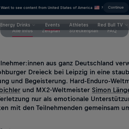
Continue
Want to see content from United States of America
?
Energy Drinks
Events
Athletes
Red Bull TV
Alle Infos
Zeitplan
Streckenplan
FAQ
ilnehmer:innen aus ganz Deutschland ve
ohburger Dreieck bei Leipzig in eine staub
ng und Begeisterung. Hard-Enduro-Welt
bichler
und MX2-Weltmeister
Simon Länge
Verletzung nur als emotionale Unterstützu
en mit den Teilnehmenden gemeinsam um