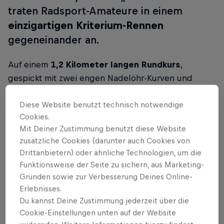
traten Radsport-Amateure in einem
einzigartigen Kriterium-Rennen
gegeneinander an.
Auf einem
1,2 Kilometer langen Rundkurs
,
gespickt mit zwei engen Nadelöhr-Kurven und
echten Ampelphasen, mutiert der Asphalt zur
Arena.
Knockout-Heats und hochintensive Sprints
Diese Website benutzt technisch notwendige
Cookies.
lassen - anders als bei klassischen Radrennen wie
Mit Deiner Zustimmung benutzt diese Website
Eschborn-Frankfurt
- keine Atempause zu. Je
zusätzliche Cookies (darunter auch Cookies von
schneller der Führende, desto kürzer das „Grüne
Drittanbietern) oder ähnliche Technologien, um die
Licht“ in der Folgerunde.
Funktionsweise der Seite zu sichern, aus Marketing-
Gründen sowie zur Verbesserung Deines Online-
Bei fast
sechsstündiger Rennaction
mussten die
Erlebnisses.
Teilnehmenden nicht nur starke Beine, sondern
Du kannst Deine Zustimmung jederzeit über die
auch Nervenstärke sowie nicht zuletzt das richtige
Cookie-Einstellungen unten auf der Website
Timing für die Ampelphasen
bewiesen. In der