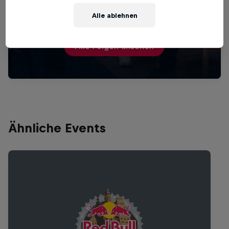
Beyond the Line
Alle ablehnen
MTB
·
2 Staffeln
Alle Folgen ansehen
Ähnliche Events