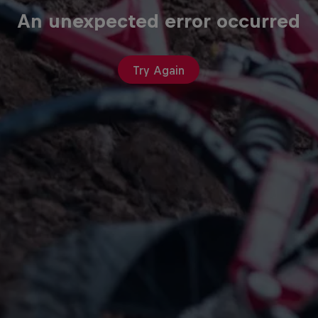
An unexpected error occurred
Try Again