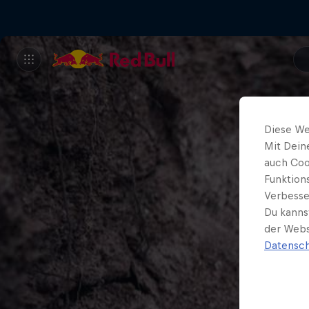
Diese We
Mit Dein
auch Coo
Funktion
Verbesse
Du kanns
der Webs
Datensch