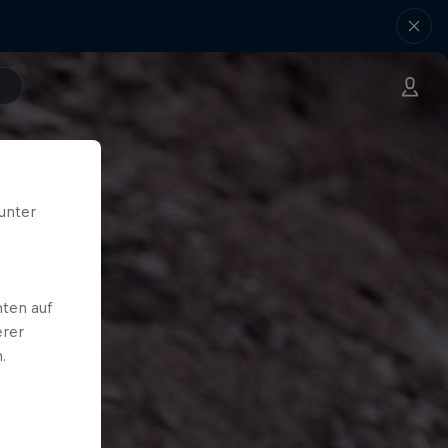
unter
ten auf
erer
.