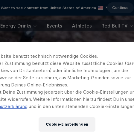
Continue
Want to see content from United States of America
?
Energy Drinks
Events
Athletes
Red Bull TV
bsite benutzt technisch notwendige Cookies.
er Zustimmung benutzt diese Website zusätzliche Cookies (dar
kies von Drittanbietern) oder ähnliche Technologien, um die
sweise der Seite zu sichern, aus Marketing-Gründen sowie zur
rung Deines Online-Erlebnisses.
t Deine Zustimmung jederzeit über die Cookie-Einstellungen un
ite widerrufen. Weitere Informationen hierzu findest Du in uns
utzerklärung
und in den unten stehenden Cookie-Einstellungen
Cookie-Einstellungen