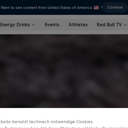
Continue
Want to see content from United States of America
?
Energy Drinks
Events
Athletes
Red Bull TV
bsite benutzt technisch notwendige Cookies.