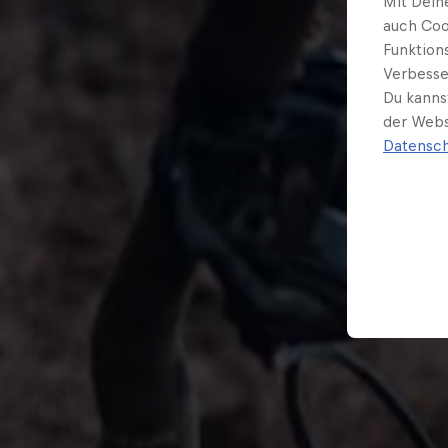
Mit Dein
auch Coo
Funktion
Verbesse
Du kanns
der Webs
Datensch