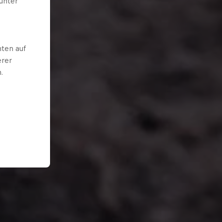
unter
ten auf
erer
.