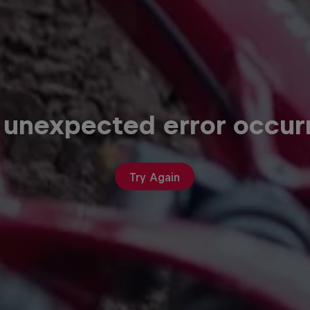
 unexpected error occur
Try Again