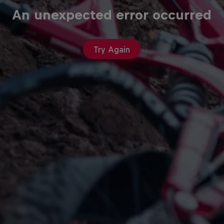
An unexpected error occurred
Try Again