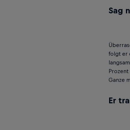
Sag n
Überras
folgt er
langsam 
Prozent 
Ganze ma
Er tr