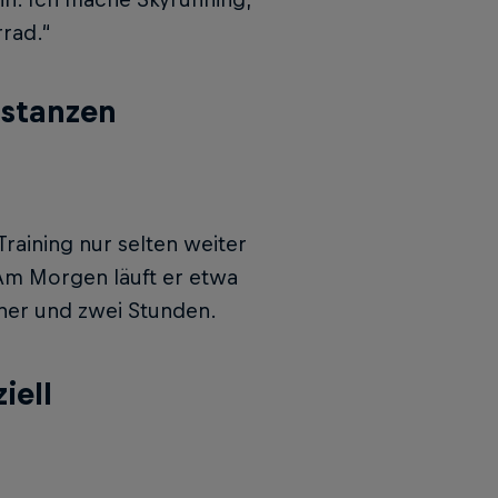
rad.“
istanzen
Training nur selten weiter
. Am Morgen läuft er etwa
iner und zwei Stunden.
iell