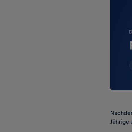
D
Nachdem 
Jährige 