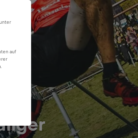
unter
ten auf
erer
.
aliger