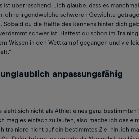
 ist überraschend: „Ich glaube, dass es manchmal 
n, ohne irgendwelche schweren Gewichte getrage
 Sobald du die Hälfte des Rennens hinter dich geb
verdammt schwer ist. Hättest du schon im Trainin
sem Wissen in den Wettkampf gegangen und vielleic
elt.“
t unglaublich anpassungsfähig
e sieht sich nicht als Athlet eines ganz bestimmten 
ch mag es einfach zu laufen, also mache ich das ei
ch trainiere nicht auf ein bestimmtes Ziel hin, ich m
eße. Dafür bringe ich gerade da Abwechslung hine