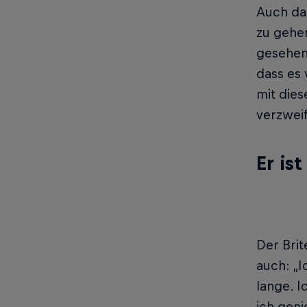
Auch das
zu gehe
gesehen.
dass es 
mit die
verzweif
Er is
Der Brit
auch: „I
lange. I
ich geni