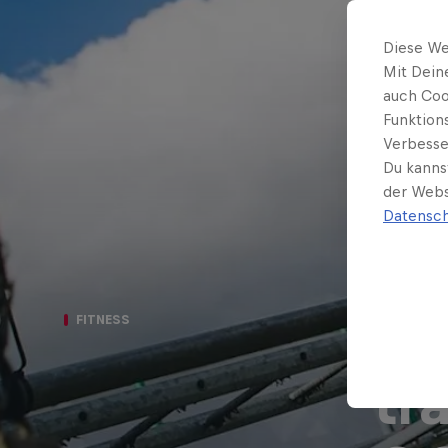
Diese We
Mit Dein
auch Coo
Funktion
Verbesse
Du kanns
der Webs
Datensch
Fi
FITNESS
tr