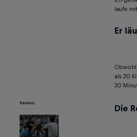
laufe mi
Er lä
Obwohl e
als 20 K
30 Minut
Related
Die R