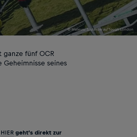
© Mateusz Szulakowski/Tough London
t ganze fünf OCR
ie Geheimnisse seines
?
HIER
geht’s direkt zur