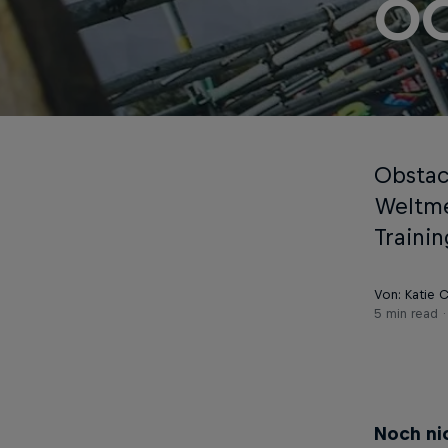
OC
Obstac
Weltmei
Trainin
Von: Katie 
5 min read
Noch ni