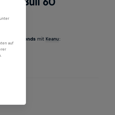
 Red Bull 60
unter
Bull 60 Seconds
mit
Keanu
:
ten auf
erer
.