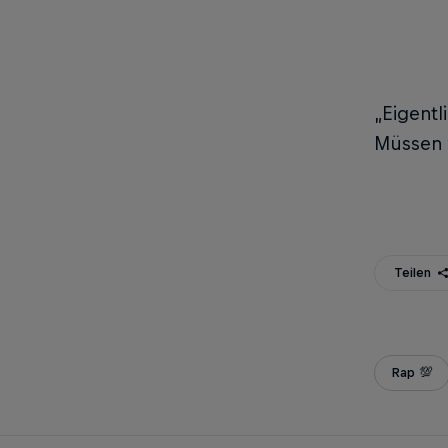
„Eigentl
Müssen w
Teilen
Rap 💯