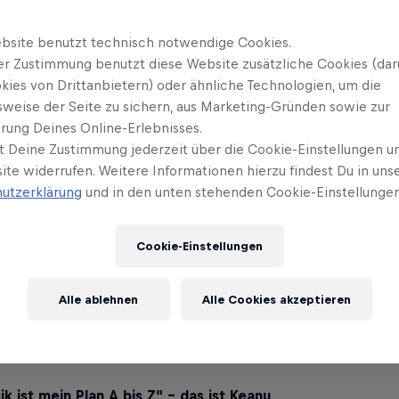
 Performance: Keanu bei
onds
bsite benutzt technisch notwendige Cookies.
er Zustimmung benutzt diese Website zusätzliche Cookies (dar
kies von Drittanbietern) oder ähnliche Technologien, um die
sweise der Seite zu sichern, aus Marketing-Gründen sowie zur
rung Deines Online-Erlebnisses.
l Rap 100
präsentiert eine neue Ausgabe von
Red 
t Deine Zustimmung jederzeit über die Cookie-Einstellungen un
ite widerrufen. Weitere Informationen hierzu findest Du in uns
utzerklärung
und in den unten stehenden Cookie-Einstellungen
Cookie-Einstellungen
 Keanu-Faktencheck
Alle ablehnen
Alle Cookies akzeptieren
k ist mein Plan A bis Z“ – das ist Keanu