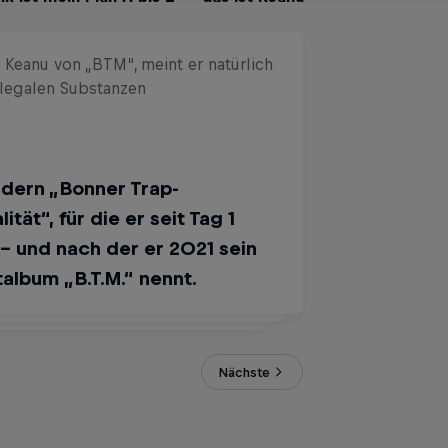
 Keanu von „BTM“, meint er natürlich
llegalen Substanzen
omissloser Hyperfokus: Musik ist
s „Plan A bis Z“
dern „Bonner Trap-
en Trap- und Drill-Sound
ität“, für die er seit Tag 1
iniert er mit smoothen
 – und nach der er 2021 sein
dien, eleganten Flows und
album „B.T.M.“ nennt.
em ganz eigenen Bonner Slang.
Nächste