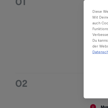
01
Die
Sec
Diese We
Mit Dein
auch Coo
Funktion
Verbesse
Red Bul
Du kanns
der Webs
Datensch
02
Der
„Musi