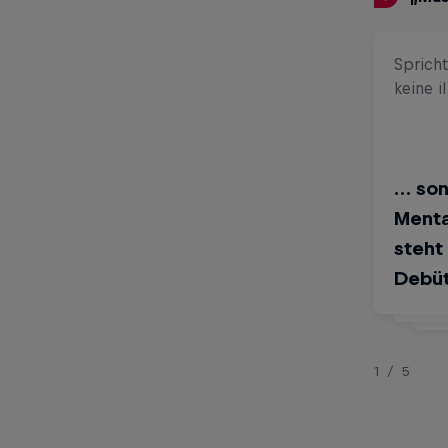
Spricht
keine i
Kompr
Keanu
… son
Hart
Mental
komb
steht
Melo
Debüt
sein
1/5