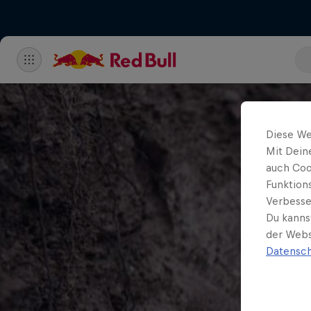
Diese We
Mit Dein
auch Coo
Funktion
Verbesse
Du kanns
der Webs
Datensch