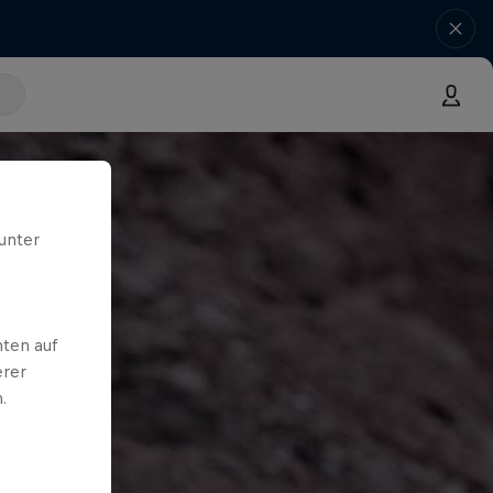
unter
ten auf
erer
.