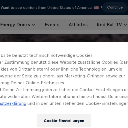
Continue
Want to see content from United States of America
?
Energy Drinks
Events
Athletes
Red Bull TV
bsite benutzt technisch notwendige Cookies.
er Zustimmung benutzt diese Website zusätzliche Cookies (dar
kies von Drittanbietern) oder ähnliche Technologien, um die
sweise der Seite zu sichern, aus Marketing-Gründen sowie zur
rung Deines Online-Erlebnisses.
t Deine Zustimmung jederzeit über die Cookie-Einstellungen un
ite widerrufen. Weitere Informationen hierzu findest Du in uns
utzerklärung
und in den unten stehenden Cookie-Einstellungen
Cookie-Einstellungen