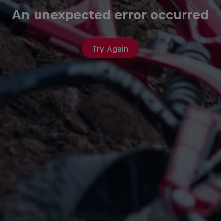
An unexpected error occurred
Try Again