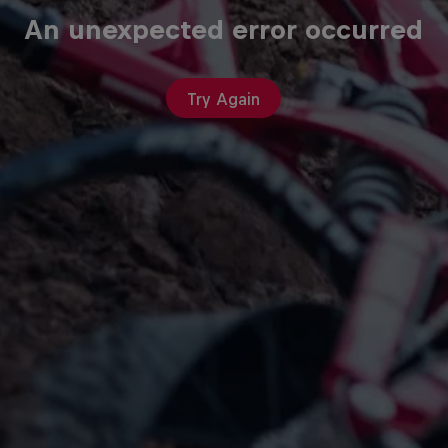
An unexpected error occurred
Try Again