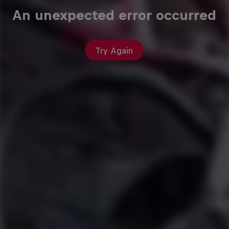
An unexpected error occurred
Try Again