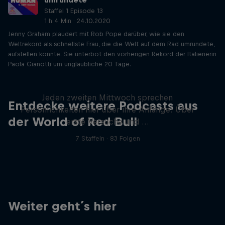
Staffel 1 Episode 13
1 h 4 Min · 24.10.2020
Jenny Graham plaudert mit Rob Pope darüber, wie sie den
Weltrekord als schnellste Frau, die die Welt auf dem Rad umrundete,
aufstellen konnte. Sie unterbot den vorherigen Rekord der Italienerin
Paola Gianotti um unglaubliche 20 Tage.
Mein erstes Mal
Jeden zweiten Mittwoch sprechen
Entdecke weitere Podcasts aus
Persönlichkeiten hier über ihre Anfänge: Über
der World of Red Bull
erste Versuche und …
7 Staffeln · 83 Folgen
Weiter geht´s hier