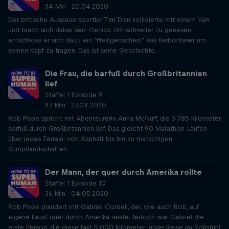
34 Min · 20.04.2020
Der britische Ausdauersportler Tim Don kollidierte mit einem Van
und brach sich dabei sein Genick. Um schneller zu genesen,
entschloss er sich dazu ein "Heiligenschein" aus Karbonfaser um
seinen Kopf zu tragen. Das ist seine Geschichte.
Die Frau, die barfuß durch Großbritannien
lief
Staffel 1 Episode 9
37 Min · 27.04.2020
Rob Pope spricht mit Abenteurerin Anna McNuff, die 3.785 Kilometer
barfuß durch Großbritannien lief. Das gleicht 90 Marathon-Läufen
über jedes Terrain: von Asphalt bis hin zu matschigen
Sumpflandschaften.
Der Mann, der quer durch Amerika rollte
Staffel 1 Episode 10
36 Min · 04.05.2020
Rob Pope plaudert mit Gabriel Cordell, der, wie auch Rob, auf
eigene Faust quer durch Amerika reiste. Jedoch war Gabriel die
erste Person, die diese fast 5.000 Kilometer lange Reise im Rollstuhl