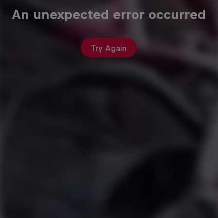
An unexpected error occurred
Try Again