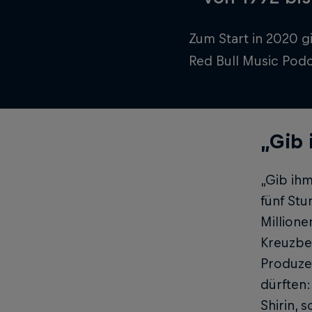
Zum Start in 2020 g
Red Bull Music Podc
„Gib 
„Gib ih
fünf St
Millione
Kreuzbe
Produzen
dürften:
Shirin, 