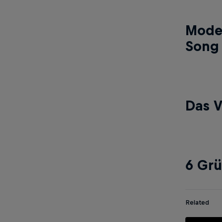
Moder
Song 
Das V
6 Grü
Related