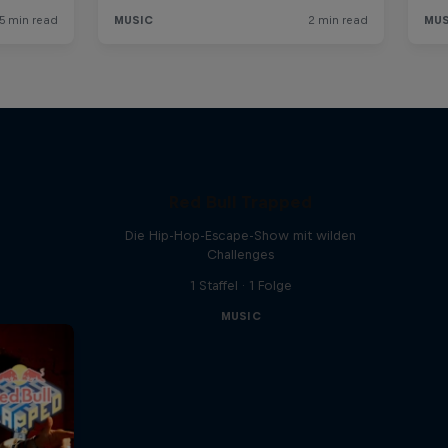
Red Bull Trapped
Die Hip-Hop-Escape-Show mit wilden
Challenges
1 Staffel · 1 Folge
MUSIC