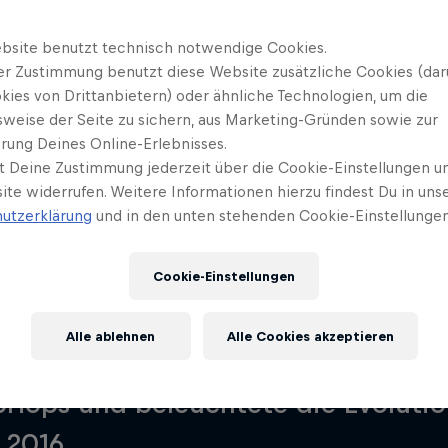
bsite benutzt technisch notwendige Cookies.
uiz
er Zustimmung benutzt diese Website zusätzliche Cookies (dar
kies von Drittanbietern) oder ähnliche Technologien, um die
sweise der Seite zu sichern, aus Marketing-Gründen sowie zur
rung Deines Online-Erlebnisses.
t Deine Zustimmung jederzeit über die Cookie-Einstellungen un
ite widerrufen. Weitere Informationen hierzu findest Du in uns
Song des Jahres 2019
Alle Episoden
Die Playlist
utzerklärung
und in den unten stehenden Cookie-Einstellungen
Cookie-Einstellungen
Red Bull Soundclashs 2017 erzählte
Alle ablehnen
Alle Cookies akzeptieren
5 anhand von 25 Songs die Geschi
Hops und beleuchtete die Evolutio
 2016.