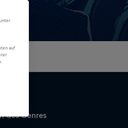
unter
ten auf
erer
.
chte des
n des Genres