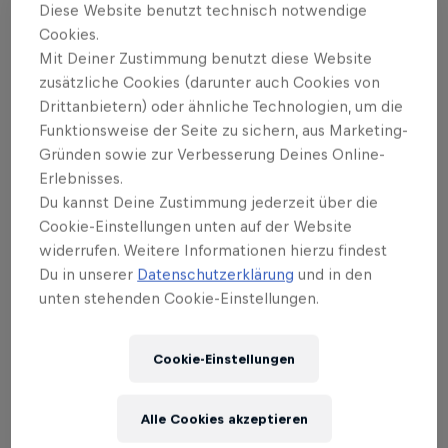
Innovativer Sound mit weitreichenden Folgen
Diese Website benutzt technisch notwendige
Cookies.
Mit Deiner Zustimmung benutzt diese Website
2001: Ellen Allien – Stadtkind
zusätzliche Cookies (darunter auch Cookies von
Drittanbietern) oder ähnliche Technologien, um die
Die Geschichte von BPitch, erzählt in 5 markanten
Funktionsweise der Seite zu sichern, aus Marketing-
Releases
Gründen sowie zur Verbesserung Deines Online-
Erlebnisses.
Mehr zu dieser Episode:
Die Geschichte von
Du kannst Deine Zustimmung jederzeit über die
BPitch Control in 5 Releases
Cookie-Einstellungen unten auf der Website
widerrufen. Weitere Informationen hierzu findest
Du in unserer
Datenschutzerklärung
und in den
2001: Seeed - Dickes B
unten stehenden Cookie-Einstellungen.
Was ist von der großen Popularisierung der
Cookie-Einstellungen
Soundsystems geblieben? Ein Blick auf den Status
Quo der Szene.
Alle Cookies akzeptieren
Mehr zu dieser Episode:
Soundsystems in Berlin: