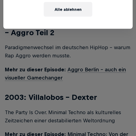
Die dicken Zeiten sind vorbei.
Alle ablehnen
2002/2003: Bushido, B-Tight, Sido
– Aggro Teil 2
Paradigmenwechsel im deutschen HipHop - warum
Rap Aggro werden musste.
Mehr zu dieser Episode:
Aggro Berlin - auch ein
visueller Gamechanger
2003: Villalobos – Dexter
The Party Is Over. Minimal Techno als kulturelles
Zeitzeichen einer destabilierten Weltordnung
Mehr zu dieser Episode:
Minimal Techno: Von der