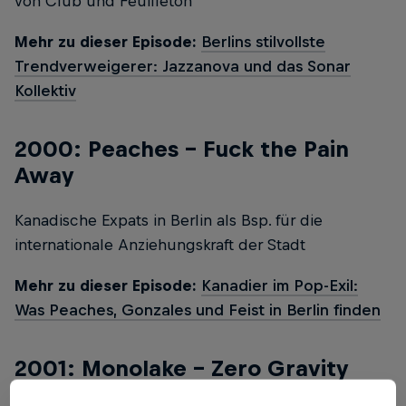
von Club und Feuilleton
Mehr zu dieser Episode:
Berlins stilvollste
Trendverweigerer: Jazzanova und das Sonar
Kollektiv
2000: Peaches – Fuck the Pain
Away
Kanadische Expats in Berlin als Bsp. für die
internationale Anziehungskraft der Stadt
Mehr zu dieser Episode:
Kanadier im Pop-Exil:
Was Peaches, Gonzales und Feist in Berlin finden
2001: Monolake - Zero Gravity