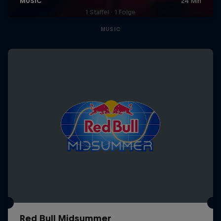
1 Staffel · 1 Folge
MUSIC
Red Bull Midsummer