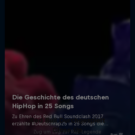
Red Bull Durchgespielt
Close Up
Zug um Zug zur Rap-Legende