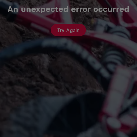
An unexpected error occurred
Try Again