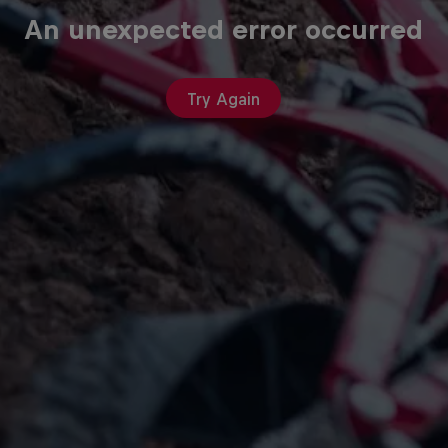
An unexpected error occurred
Try Again