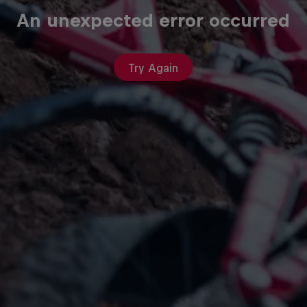
An unexpected error occurred
Try Again