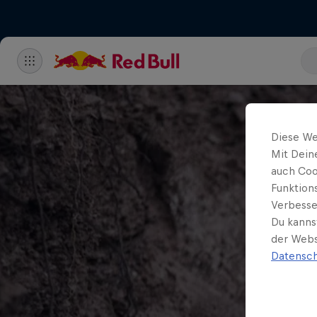
Diese We
Mit Dein
auch Coo
Funktion
Verbesse
Du kanns
der Webs
Datensch