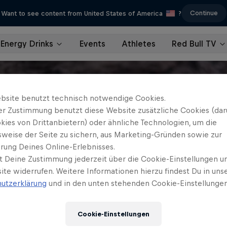
Continue
Want to see content from United States of America
?
Energy Drinks
Events
Athletes
Red Bull TV
bsite benutzt technisch notwendige Cookies.
er Zustimmung benutzt diese Website zusätzliche Cookies (dar
kies von Drittanbietern) oder ähnliche Technologien, um die
sweise der Seite zu sichern, aus Marketing-Gründen sowie zur
rung Deines Online-Erlebnisses.
t Deine Zustimmung jederzeit über die Cookie-Einstellungen un
ite widerrufen. Weitere Informationen hierzu findest Du in uns
utzerklärung
und in den unten stehenden Cookie-Einstellungen
Cookie-Einstellungen