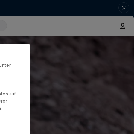
unter
ten auf
erer
.