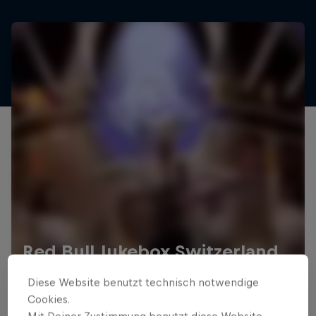
Red Bull Jukebox Switzerland
Music
·
1 h 31 Min
Diese Website benutzt technisch notwendige
Film ansehen
Cookies.