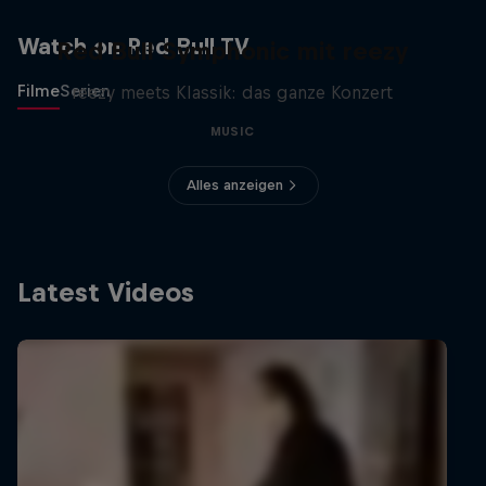
Watch on Red Bull TV
Red Bull Symphonic mit reezy
Filme
Serien
reezy meets Klassik: das ganze Konzert
MUSIC
Alles anzeigen
Latest Videos