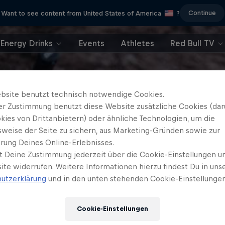
Continue
Want to see content from United States of America
?
Energy Drinks
Events
Athletes
Red Bull TV
bsite benutzt technisch notwendige Cookies.
er Zustimmung benutzt diese Website zusätzliche Cookies (dar
kies von Drittanbietern) oder ähnliche Technologien, um die
sweise der Seite zu sichern, aus Marketing-Gründen sowie zur
rung Deines Online-Erlebnisses.
t Deine Zustimmung jederzeit über die Cookie-Einstellungen un
ite widerrufen. Weitere Informationen hierzu findest Du in uns
utzerklärung
und in den unten stehenden Cookie-Einstellungen
Cookie-Einstellungen