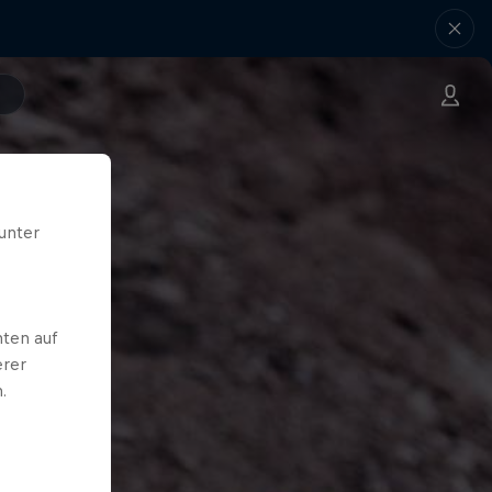
unter
ten auf
erer
.