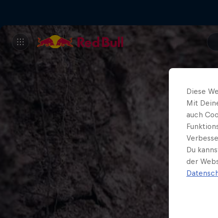
Diese We
Mit Dein
auch Coo
Funktion
Verbesse
Du kanns
der Webs
Datensch