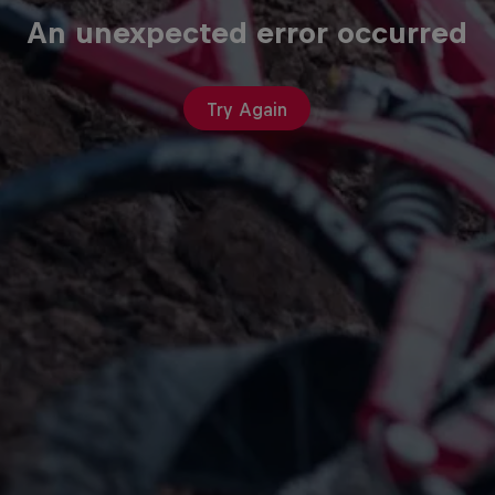
An unexpected error occurred
Try Again