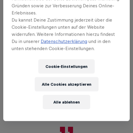
Zeichen gegen die Objektifizierung von Frauen
Gründen sowie zur Verbesserung Deines Online-
im Sport setzen?
Erlebnisses.
Du kannst Deine Zustimmung jederzeit über die
Ja, denn ich bin eine Frau in einer Männerdomäne –
Cookie-Einstellungen unten auf der Website
und es ging immer nur um meine Optik, kaum
widerrufen. Weitere Informationen hierzu findest
darum, ob ich überhaupt etwas kann. Das hat bei
Du in unserer
Datenschutzerklärung
und in den
der Sponsorensuche angefangen: Es war zwar
unten stehenden Cookie-Einstellungen.
recht einfach für mich, die ersten Gesprächspartner
zu finden, weil durchaus Interesse an der einzigen
Cookie-Einstellungen
Frau in dieser Branche bestand. Aber die
Gespräche waren schwierig, weil es nur darum
Alle Cookies akzeptieren
ging: Zu welchen Interviews kann man sie schicken,
und wie kann sie am besten an ihrem Rennanzug
herumnesteln, sodass der Sponsor so richtig
Alle ablehnen
auffällt?