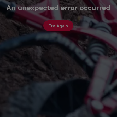
An unexpected error occurred
Try Again