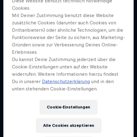
Diese Website benutzt technisch notwendige
HEADER-BILD
Cookies.
Bene Rohlmann, Claudia Meitert, Picturedesk
Mit Deiner Zustimmung benutzt diese Website
zusätzliche Cookies (darunter auch Cookies von
COVER ARTWORK
Drittanbietern) oder ähnliche Technologien, um die
Bene Rohlmann, Claudia Meitert, Picturedesk
Funktionsweise der Seite zu sichern, aus Marketing-
Gründen sowie zur Verbesserung Deines Online-
Erlebnisses.
Der Vorarlberger Schriftsteller erzählt jeden Monat
Du kannst Deine Zustimmung jederzeit über die
eine Geschichte über moderne Helden. Im neunten
Cookie-Einstellungen unten auf der Website
Teil der Serie porträtiert er den ehemaligen
widerrufen. Weitere Informationen hierzu findest
österreichischen Skispringer, der beim Skifliegen am
Du in unserer
Datenschutzerklärung
und in den
6. März 1976 in Oberstdorf einen perfekten Flug
unten stehenden Cookie-Einstellungen.
landete: von den Sprungrichtern erhielt er fünfmal
die Note 20. Das gelang nach ihm bisher nur sechs
Cookie-Einstellungen
weiteren Springern.
Alle Cookies akzeptieren