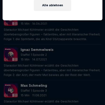
STAFFEL 1
STAFFEL 2
STAFFEL 3
Alle ablehnen
Wilma Rudolph
Staffel 1 Episode 1
15 Min · 16.06.2021
Starautor Michael Köhlmeier erzählt die Geschichten
überlebensgroßer Figuren – faktentreu, aber mit literarischer Freiheit.
Folge 1: die Sprinterin, die als Kind Stützapparate brauchte.
Ignaz Semmelweis
Staffel 1 Episode 2
15 Min · 14.07.2021
Starautor Michael Köhlmeier erzählt die Geschichten
überlebensgroßer Figuren – faktentreu, aber mit literarischer Freiheit.
Folge 2: der Arzt, der mehr Mut bewies als der Rest der Welt.
Max Schmeling
Staffel 1 Episode 3
15 Min · 11.08.2021
Starautor Michael Köhlmeier erzählt die Geschichten