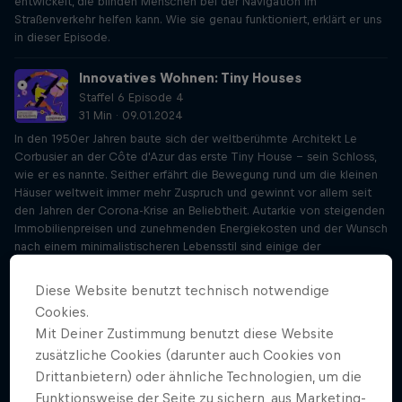
entwickelt, die blinden Menschen bei der Navigation im
Straßenverkehr helfen kann. Wie sie genau funktioniert, erklärt er uns
in dieser Episode.
Innovatives Wohnen: Tiny Houses
Staffel 6 Episode 4
31 Min · 09.01.2024
In den 1950er Jahren baute sich der weltberühmte Architekt Le
Corbusier an der Côte d'Azur das erste Tiny House - sein Schloss,
wie er es nannte. Seither erfährt die Bewegung rund um die kleinen
Häuser weltweit immer mehr Zuspruch und gewinnt vor allem seit
den Jahren der Corona-Krise an Beliebtheit. Autarkie von steigenden
Immobilienpreisen und zunehmenden Energiekosten und der Wunsch
nach einem minimalistischeren Lebensstil sind einige der
Hauptgründe dafür. Doch wie funktionieren solche Tiny Houses und
kann man sie in Österreich überall aufstellen? Wir reden darüber mit
Diese Website benutzt technisch notwendige
der Gründerin von Wohnwagon, Theresa Mai.
Cookies.
Mit Deiner Zustimmung benutzt diese Website
Synthetische Biologie: wie Pilze zu Leder
zusätzliche Cookies (darunter auch Cookies von
werden
Drittanbietern) oder ähnliche Technologien, um die
Staffel 6 Episode 5
29 Min · 23.01.2024
Funktionsweise der Seite zu sichern, aus Marketing-