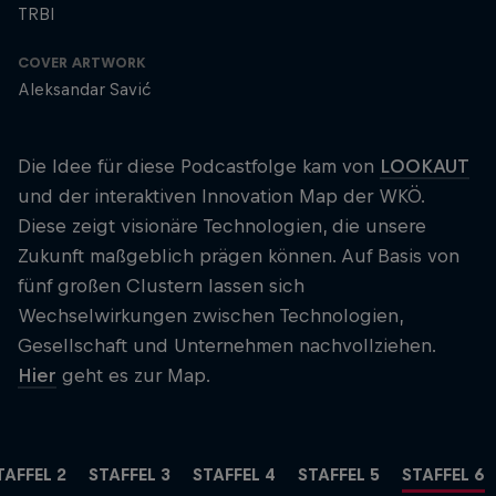
TRBI
COVER ARTWORK
Aleksandar Savić
Die Idee für diese Podcastfolge kam von
LOOKAUT
und der interaktiven Innovation Map der WKÖ.
Diese zeigt visionäre Technologien, die unsere
Zukunft maßgeblich prägen können. Auf Basis von
fünf großen Clustern lassen sich
Wechselwirkungen zwischen Technologien,
Gesellschaft und Unternehmen nachvollziehen.
Hier
geht es zur Map.
TAFFEL 2
STAFFEL 3
STAFFEL 4
STAFFEL 5
STAFFEL 6