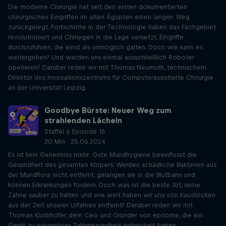
Die moderne Chirurgie hat seit den ersten dokumentierten
chirurgischen Eingriffen im alten Ägypten einen langen Weg
zurückgelegt. Fortschritte in der Technologie haben das Fachgebiet
revolutioniert und Chirurgen in die Lage versetzt, Eingriffe
durchzuführen, die einst als unmöglich galten. Doch wie kann es
weitergehen? Und werden uns einmal ausschließlich Roboter
operieren? Darüber reden wir mit Thomas Neumuth, technischem
Direktor des Innovationszentrums für Computerassistierte Chirurgie
an der Universität Leipzig.
Goodbye Bürste: Neuer Weg zum
strahlenden Lächeln
Staffel 6 Episode 16
30 Min · 25.06.2024
Es ist kein Geheimnis mehr: Gute Mundhygiene beeinflusst die
Gesundheit des gesamten Körpers. Werden schädliche Bakterien aus
der Mundflora nicht entfernt, gelangen sie in die Blutbahn und
können Erkrankungen fördern. Doch was ist die beste Art, seine
Zähne sauber zu halten und wie weit haben wir uns von Kaustöcken
aus der Zeit unserer Urfahren entfernt? Darüber reden wir mit
Thomas Kloibhofer, dem Ceo und Gründer von epitome, die ein
Gerät zu präventiver Zahngesundheit entwickelt haben.