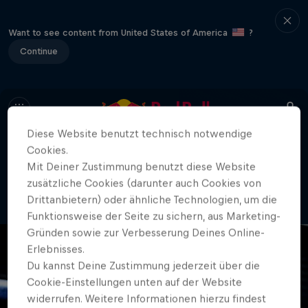
Want to see content from United States of America
?
Continue
Diese Website benutzt technisch notwendige
Cookies.
404
Mit Deiner Zustimmung benutzt diese Website
Oh nein. Wo ist bloß die Seite
zusätzliche Cookies (darunter auch Cookies von
geblieben?!
Drittanbietern) oder ähnliche Technologien, um die
Funktionsweise der Seite zu sichern, aus Marketing-
Gründen sowie zur Verbesserung Deines Online-
Erlebnisses.
Du kannst Deine Zustimmung jederzeit über die
Cookie-Einstellungen unten auf der Website
widerrufen. Weitere Informationen hierzu findest