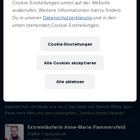
Cookie-Einstellungen unten auf der Website
die neue Foo-Fighters-Platte, Keanu Reeves als Action-Held, Golf als
widerrufen. Weitere Informationen hierzu findest
Ausgleich und ein Surftrip in der Schweiz.
Du in unserer
Datenschutzerklärung
und in den
Basketballspieler Jakob Pöltl
unten stehenden Cookie-Einstellungen.
Staffel 7 Episode 64
32 Min · 27.09.2023
Cookie-Einstellungen
Der einzige Österreicher in der NBA über seine Anfänge (als roter
Panther), über seinen ersten USA-Flug (am Morgen nach der
Maturafeier) und über sein erstes Spiel in der Königsklasse des
Alle Cookies akzeptieren
Basketball.
Das letzte Mal: Jakob Pöltl
Alle ablehnen
Staffel 7 Episode 65
12 Min · 04.10.2023
In der Bonusfolge verrät der Basketballspieler, was ihn zuletzt
inspiriert hat: die Musik von Jay-Z, das Spiel von Derrick White, eine
Reise nach Paris und sein Lieblingsfilm „Ziemlich beste Freunde“.
Extremläuferin Anne-Marie Flammersfeld
Staffel 7 Episode 66