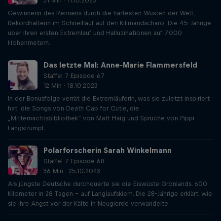
31 Min · 11.10.2023
Gewinnerin des Rennens durch die härtesten Wüsten der Welt,
Rekordhalterin im Schnelllauf auf den Kilimandscharo: Die 45-Jährige
über ihren ersten Extremlauf und Halluzinationen auf 7.000
Höhenmetern.
Das letzte Mal: Anne-Marie Flammersfeld
Staffel 7 Episode 67
12 Min · 18.10.2023
In der Bonusfolge verrät die Extremläuferin, was sie zuletzt inspiriert
hat: die Songs von Death Cab for Cutie, die
„Mitternachtsbibliothek“ von Matt Haig und Sprüche von Pippi
Langstrumpf.
Polarforscherin Sarah Winkelmann
Staffel 7 Episode 68
36 Min · 25.10.2023
Als jüngste Deutsche durchquerte sie die Eiswüste Grönlands. 600
Kilometer in 28 Tagen – auf Langlaufskiern. Die 28-Jährige erklärt, wie
sie ihre Angst vor der Kälte in Neugierde verwandelte.