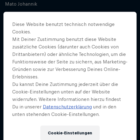
Mato Johannik
COVER ARTWORK
Diese Website benutzt technisch notwendige
Mato Johannik
Cookies.
Mit Deiner Zustimmung benutzt diese Website
Sie war Ensemblemitglied am Theater in der
zusätzliche Cookies (darunter auch Cookies von
Drittanbietern) oder ähnliche Technologien, um die
Josefstadt, wo sie mit Ikonen wie Otto Schenk auf
Funktionsweise der Seite zu sichern, aus Marketing-
der Bühne stand. Sie spielt eine Hauptrolle in
Gründen sowie zur Verbesserung Deines Online-
„Vorstadtweiber“, der erfolgreichsten ORF-Serie der
Erlebnisses.
letzten 20 Jahre. 2018 erhielt die 43-jährige
Du kannst Deine Zustimmung jederzeit über die
Niederösterreicherin obendrein den Filmpreis Romy
Cookie-Einstellungen unten auf der Website
– als „beliebteste Schauspielerin“.
widerrufen. Weitere Informationen hierzu findest
Du in unserer
Datenschutzerklärung
und in den
unten stehenden Cookie-Einstellungen.
Emotionen sind wie
Cookie-Einstellungen