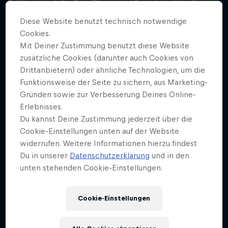
Politikwissenschafter Peter Filzmaier und Sport-Journalistin Alina
Marzi sprechen über die wilden Formel-1-Jahre 1974 und 1975, in
Diese Website benutzt technisch notwendige
denen Niki Lauda seinen Ferrari und sich selbst zum Champion
Cookies.
formte.
Mit Deiner Zustimmung benutzt diese Website
Der schönste Sport der Welt? Laufen!
zusätzliche Cookies (darunter auch Cookies von
Staffel 1 Episode 6
Drittanbietern) oder ähnliche Technologien, um die
38 Min · 13.03.2024
Funktionsweise der Seite zu sichern, aus Marketing-
Peter Filzmaier und Alina Marzi sprechen über die schönsten
Gründen sowie zur Verbesserung Deines Online-
Laufgeschichten, dramatische Wien-Marathon-Szenen und was die
Erlebnisses.
Teilnehmer beim Wings For Life World Run 2024 erwartet.
Du kannst Deine Zustimmung jederzeit über die
Cookie-Einstellungen unten auf der Website
Bonusfolge: Andi Goldberger im Lauf-Talk!
widerrufen. Weitere Informationen hierzu findest
Staffel 1 Episode 7
Du in unserer
Datenschutzerklärung
und in den
32 Min · 27.03.2024
unten stehenden Cookie-Einstellungen.
Premiere im Podcast: Peter Filzmaier und Alina Marzi sprechen mit
Studio-Gast Andi Goldberger über die mentalen Benefits für
LaufsportlerInnen, niederschwellige Trainings-Tipps und innere
Cookie-Einstellungen
Schweinehunde so groß wie Bernhardiner.
Österreichs Tennis-Narren