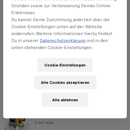
Recherche für Stoffe, die mich interessieren. Wenn
Gründen sowie zur Verbesserung Deines Online-
Erlebnisses.
ich mich beruhigen will, spiele ich mit meinen
Du kannst Deine Zustimmung jederzeit über die
Hunden.
Cookie-Einstellungen unten auf der Website
widerrufen. Weitere Informationen hierzu findest
Wie kann man die Fantasie der Digital Natives
Du in unserer
Datenschutzerklärung
und in den
beflügeln?
unten stehenden Cookie-Einstellungen.
Ein Film wie „Das Vermächtnis der Zauberflöte“ ist
ein Versuch. Es ist wichtig, dass man den Leuten
Cookie-Einstellungen
Kunstwerke der Musikgeschichte nahebringt.
Alle Cookies akzeptieren
Related
Alle ablehnen
Filmemacher David Schalko: Fröhliche
Wunschlosigkeit
3 min read