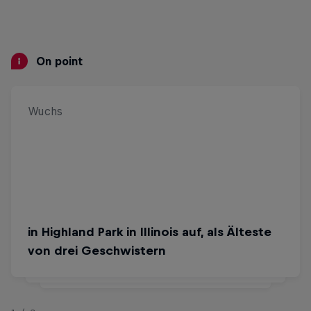
On point
Wuchs
War
in „House of Cards“ so gut, dass ihre
in Highland Park in Illinois auf, als Älteste
Rolle von zwei auf fünf Episoden
von drei Geschwistern
verlängert ­wurde