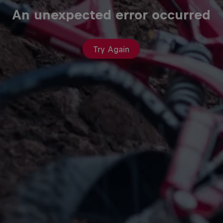
An unexpected error occurred
Try Again