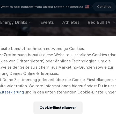
Continue
Want to see content from United States of America
?
Energy Drinks
Events
Athletes
Red Bull TV
bsite benutzt technisch notwendige Cookies.
er Zustimmung benutzt diese Website zusätzliche Cookies (dar
kies von Drittanbietern) oder ähnliche Technologien, um die
sweise der Seite zu sichern, aus Marketing-Gründen sowie zur
rung Deines Online-Erlebnisses.
t Deine Zustimmung jederzeit über die Cookie-Einstellungen un
ite widerrufen. Weitere Informationen hierzu findest Du in uns
utzerklärung
und in den unten stehenden Cookie-Einstellungen
Cookie-Einstellungen