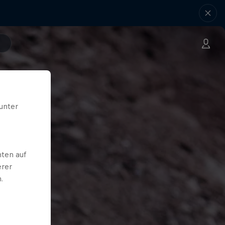
unter
ten auf
erer
.