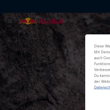
Diese We
Mit Dein
auch Coo
Funktion
Verbesse
Du kanns
der Webs
Datensch