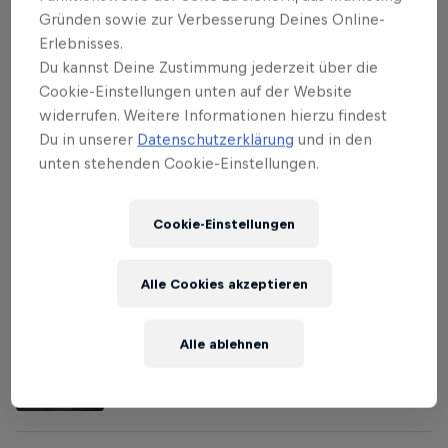
ich mit einem zweiten Platz happy wäre.“ Bei zwei
Gründen sowie zur Verbesserung Deines Online-
Erlebnisses.
Vorbereitungsrennen diesen Frühling kam sie
Du kannst Deine Zustimmung jederzeit über die
jeweils als Zweite ins Ziel: Einmal hatte sie einen
Cookie-Einstellungen unten auf der Website
schleichenden Platten, einmal ein verbogenes
widerrufen. Weitere Informationen hierzu findest
Pedal. Vali goes grrr: „Ich musste mir vorsagen, dass
Du in unserer
Datenschutzerklärung
und in den
es besser ist, in der Vorbereitung technische
unten stehenden Cookie-Einstellungen.
Probleme zu haben, als dann, wenn es wirklich
zählt.“
Cookie-Einstellungen
Alle Cookies akzeptieren
Related
Alle ablehnen
Das Comeback des MTB-Super-Girls Vali Höll
9 min read