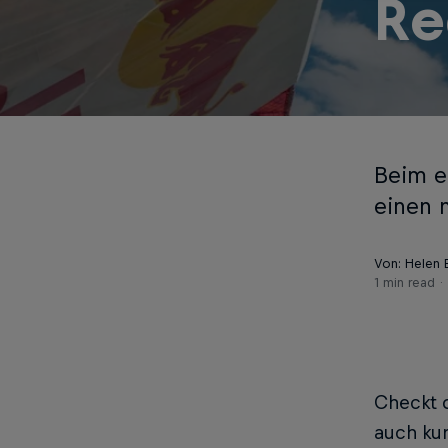
Re
Beim e
einen 
Von: Helen 
1 min read
Checkt d
auch kur