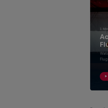
1 Min
Ac
Fl
Watc
Flug