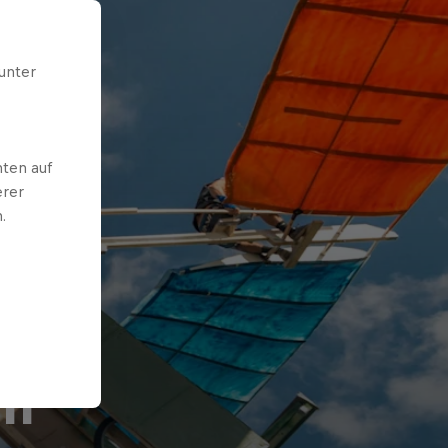
unter
ten auf
erer
.
nf