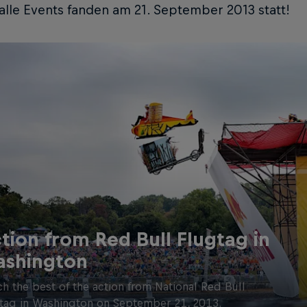
alle Events fanden am 21. September 2013 statt!
tion from Red Bull Flugtag in
shington
h the best of the action from National Red Bull
tag in Washington on September 21, 2013.