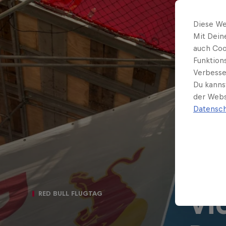
Diese We
Mit Dein
auch Coo
Funktion
Verbesse
Du kanns
der Webs
Datensch
Vi
RED BULL FLUGTAG