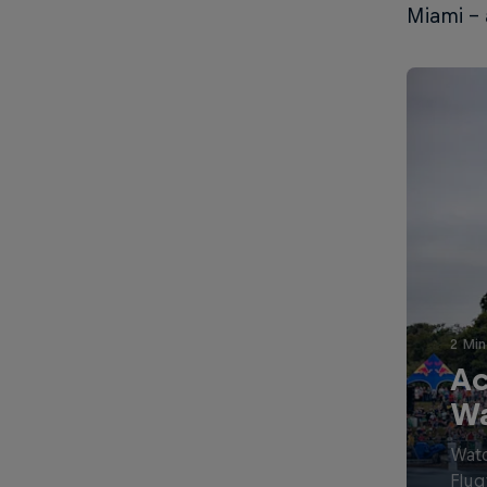
Miami – 
2 Min
Ac
Wa
Watc
Flug