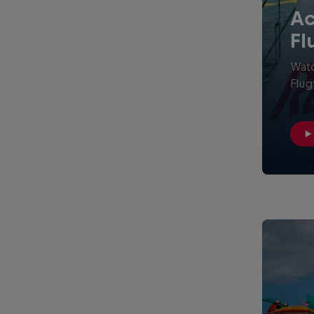
Ac
Fl
Watc
Flug