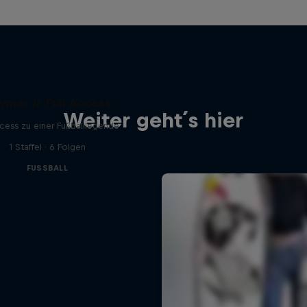
ymar Jr. Full Access
Weiter geht´s hier
ccess zu einer Fußballlegende
1 Staffel · 6 Folgen
FUSSBALL