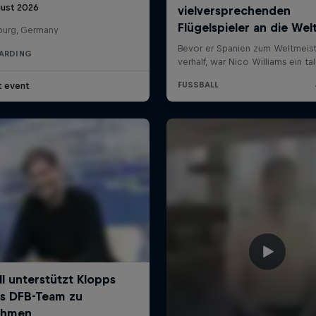
gust 2026
urg, Germany
ARDING
t event