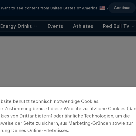
Continue
Want to see content from United States of America
?
Energy Drinks
Events
Athletes
Red Bull TV
bsite benutzt technisch notwendige Cookies.
er Zustimmung benutzt diese Website zusätzliche Cookies (dar
kies von Drittanbietern) oder ähnliche Technologien, um die
sweise der Seite zu sichern, aus Marketing-Gründen sowie zur
rung Deines Online-Erlebnisses.