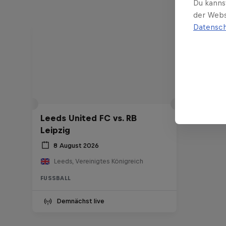
Du kanns
der Webs
Datensch
Leeds United FC vs. RB
Leipzig
8 August 2026
Leeds, Vereinigtes Königreich
FUSSBALL
Demnächst live