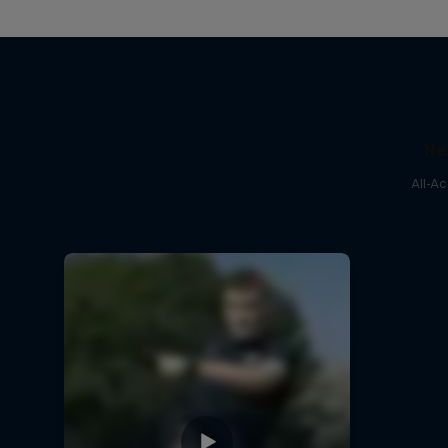
Ne
All-A