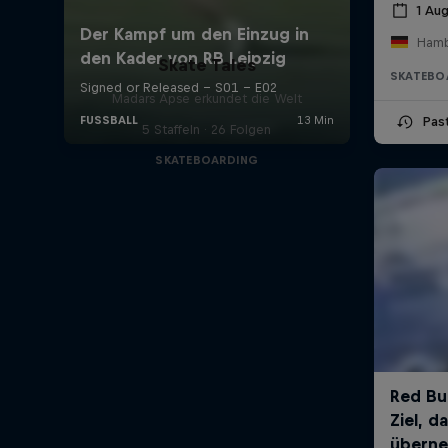
1 Au
Hamb
Skate Tales
SKATEBO
Madars Apse erkundet die Welt
Pas
5 Staffeln · 26 Folgen
SKATEBOARDING