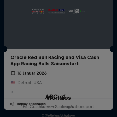
Oracle Red Bull Racing und Visa Cash
App Racing Bulls Saisonstart
16 Januar 2026
Detroit, USA
F1
ABC of ...
Worldies
Replay anschauen
Ein Crashkurs in Sachen Actionsport
1 Staffel · 22 Folgen
2 Staffeln · 17 Folgen
MOTOCROSS