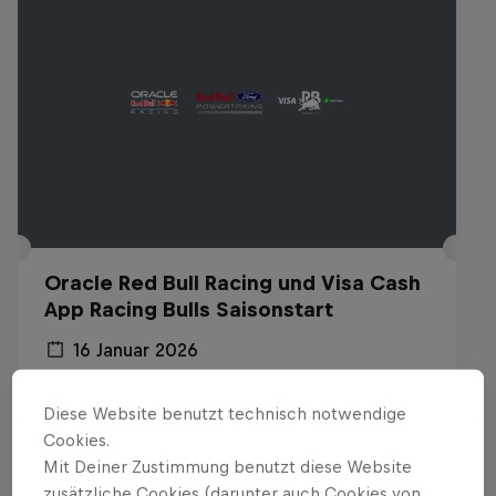
Oracle Red Bull Racing und Visa Cash
App Racing Bulls Saisonstart
16 Januar 2026
Detroit, USA
Diese Website benutzt technisch notwendige
F1
Cookies.
Mit Deiner Zustimmung benutzt diese Website
Replay anschauen
zusätzliche Cookies (darunter auch Cookies von