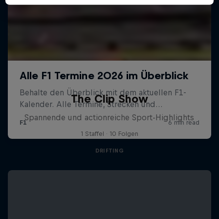
The Clip Show
Spannende und actionreiche Sport-Highlights
1 Staffel · 10 Folgen
DRIFTING