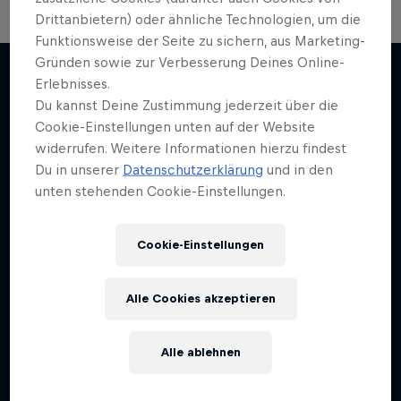
Drittanbietern) oder ähnliche Technologien, um die
Formel-1-Auto kehrt nach Indien
Funktionsweise der Seite zu sichern, aus Marketing-
Gründen sowie zur Verbesserung Deines Online-
zurück
Erlebnisses.
Das 2012er Indien-GP-Siegerauto in Aktion auf
Du kannst Deine Zustimmung jederzeit über die
Weiter geht´s hier
dem Buddh International Circuit
Cookie-Einstellungen unten auf der Website
widerrufen. Weitere Informationen hierzu findest
F1
Du in unserer
Datenschutzerklärung
und in den
unten stehenden Cookie-Einstellungen.
Cookie-Einstellungen
Alle Cookies akzeptieren
Alle ablehnen