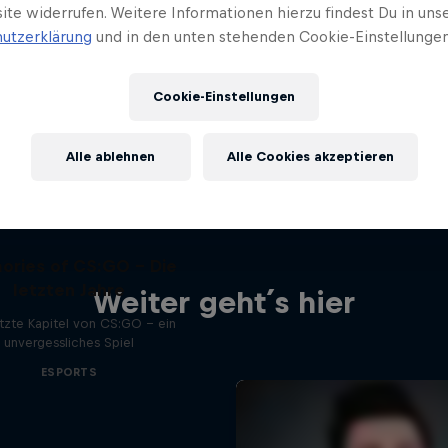
ite widerrufen. Weitere Informationen hierzu findest Du in uns
utzerklärung
und in den unten stehenden Cookie-Einstellungen
Cookie-Einstellungen
Alle ablehnen
Alle Cookies akzeptieren
ries of CS:GO - Die
letzten Jahre
Weiter geht´s hier
tzte Kapitel von CS:GO - ein
unvergessliches Spiel
ESPORTS