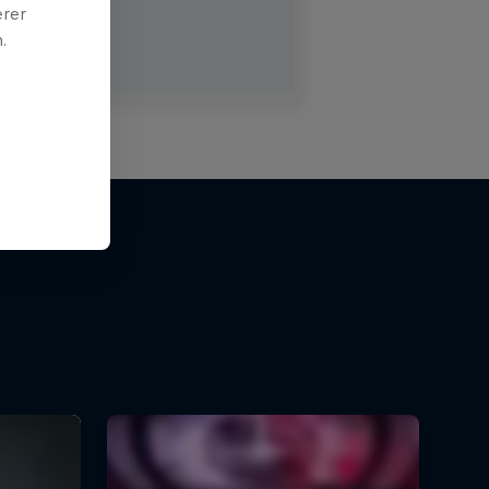
erer
.