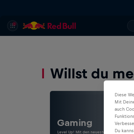
Willst du m
Diese We
Mit Dein
auch Coo
Funktion
Gaming
Verbesse
Du kanns
Level Up! Mit den neuesten Games, Revi