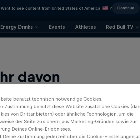
Continue
Want to see content from United States of America
?
Energy Drinks
Events
Athletes
Red Bull TV
ehr davon
bsite benutzt technisch notwendige Cookies.
er Zustimmung benutzt diese Website zusätzliche Cookies (dar
kies von Drittanbietern) oder ähnliche Technologien, um die
sweise der Seite zu sichern, aus Marketing-Gründen sowie zur
rung Deines Online-Erlebnisses.
t Deine Zustimmung jederzeit über die Cookie-Einstellungen un
ews, Filmen und Esport News. Verbessere dein Gaming mit …