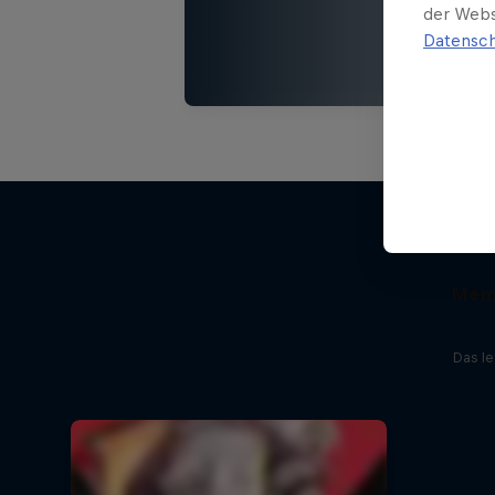
der Webs
Datensch
Memo
Das le