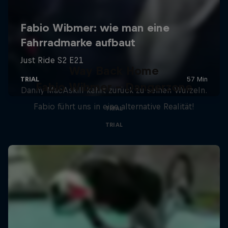
Way Back Home
Fabio Wibmer - Dangerzone
Danny MacAskill kehrt zurück zu seinen Wurzeln.
Fabio führt uns in eine alternative Realität!
TRIAL
TRIAL