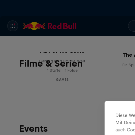
Part of the Game
The 
Filme & Serien
Gaming rund um die Welt
Ein Spi
1 Staffel · 1 Folge
GAMES
Diese We
Mit Dein
Events
auch Coo