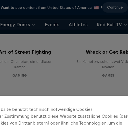
Continue
Want to see content from United States of America
?
Energy Drinks
Events
Athletes
Red Bull TV
Art of Street Fighting
Wreck or Get Re
el, ein Champion, ein endloser
Ein Kampf zwischen zwei Vid
Kampf
Rivalen
GAMING
GAMES
bsite benutzt technisch notwendige Cookies.
er Zustimmung benutzt diese Website zusätzliche Cookies (dar
kies von Drittanbietern) oder ähnliche Technologien, um die