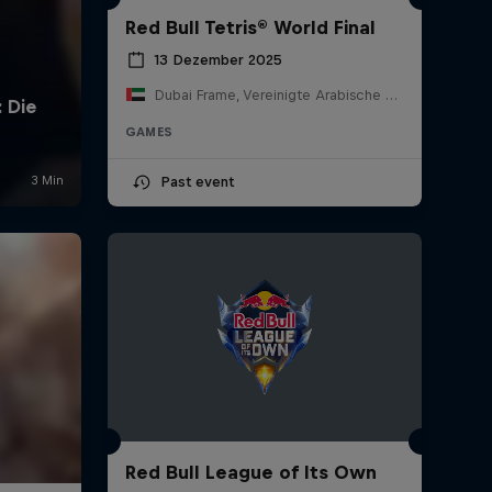
Red Bull Tetris® World Final
13 Dezember 2025
Dubai Frame, Vereinigte Arabische Emirate
GAMES
Past event
Red Bull League of Its Own