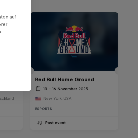
ten auf
erer
.
 Own
Red Bull Home Ground
13 – 16 November 2025
schland
New York, USA
ESPORTS
Past event