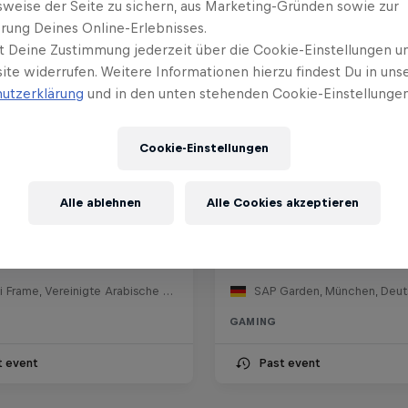
sweise der Seite zu sichern, aus Marketing-Gründen sowie zur
rung Deines Online-Erlebnisses.
t Deine Zustimmung jederzeit über die Cookie-Einstellungen un
ite widerrufen. Weitere Informationen hierzu findest Du in uns
utzerklärung
und in den unten stehenden Cookie-Einstellungen
Cookie-Einstellungen
Alle ablehnen
Alle Cookies akzeptieren
l Tetris® World Final
Red Bull League of Its
ezember 2025
29 November 2025
Dubai Frame, Vereinigte Arabische Emirate
SAP Garden, München, Deut
GAMING
t event
Past event