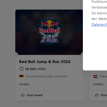
Funktion
Verbesse
Du kanns
der Webs
Datensch
Red Bull Jump & Run 2026
Red Bul
28 März 2026
13 D
Schützenplatz Eller, Germany
GAMES
GAMES
Past event
Pas